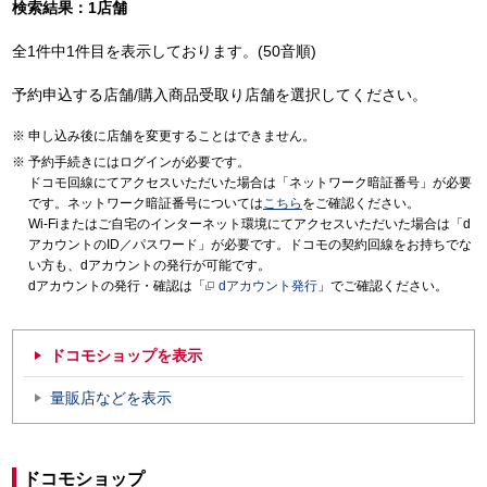
検索結果：1店舗
全1件中1件目を表示しております。(50音順)
予約申込する店舗/購入商品受取り店舗を選択してください。
申し込み後に店舗を変更することはできません。
予約手続きにはログインが必要です。
ドコモ回線にてアクセスいただいた場合は「ネットワーク暗証番号」が必要
です。ネットワーク暗証番号については
こちら
をご確認ください。
Wi-Fiまたはご自宅のインターネット環境にてアクセスいただいた場合は「d
アカウントのID／パスワード」が必要です。ドコモの契約回線をお持ちでな
い方も、dアカウントの発行が可能です。
dアカウントの発行・確認は「
dアカウント発行
」でご確認ください。
ドコモショップを表示
量販店などを表示
ドコモショップ