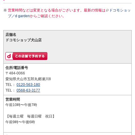
営業時間などは変更となる場合がございます。最新の情報は
ドコモショッ
プ／d garden
からご確認ください。
店舗名
ドコモショップ犬山店
住所/電話番号
〒484-0066
愛知県犬山市五郎丸郷瀬川8
TEL：
0120-563-180
TEL：
0568-63-3177
営業時間
午前10時〜午後7時
【毎週土曜 毎週日曜 祝日】
午前9時〜午後6時