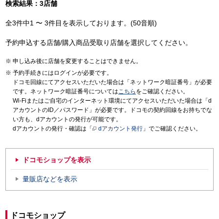
検索結果：3店舗
全3件中1 〜 3件目を表示しております。(50音順)
予約申込する店舗/購入商品受取り店舗を選択してください。
申し込み後に店舗を変更することはできません。
予約手続きにはログインが必要です。
ドコモ回線にてアクセスいただいた場合は「ネットワーク暗証番号」が必要
です。ネットワーク暗証番号については
こちら
をご確認ください。
Wi-Fiまたはご自宅のインターネット環境にてアクセスいただいた場合は「d
アカウントのID／パスワード」が必要です。ドコモの契約回線をお持ちでな
い方も、dアカウントの発行が可能です。
dアカウントの発行・確認は「
dアカウント発行
」でご確認ください。
ドコモショップを表示
量販店などを表示
ドコモショップ