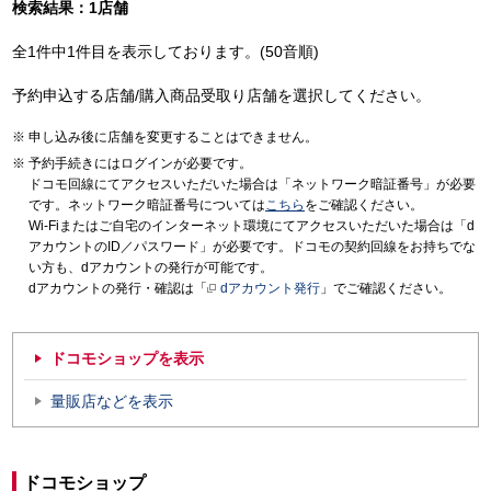
検索結果：1店舗
全1件中1件目を表示しております。(50音順)
予約申込する店舗/購入商品受取り店舗を選択してください。
申し込み後に店舗を変更することはできません。
予約手続きにはログインが必要です。
ドコモ回線にてアクセスいただいた場合は「ネットワーク暗証番号」が必要
です。ネットワーク暗証番号については
こちら
をご確認ください。
Wi-Fiまたはご自宅のインターネット環境にてアクセスいただいた場合は「d
アカウントのID／パスワード」が必要です。ドコモの契約回線をお持ちでな
い方も、dアカウントの発行が可能です。
dアカウントの発行・確認は「
dアカウント発行
」でご確認ください。
ドコモショップを表示
量販店などを表示
ドコモショップ