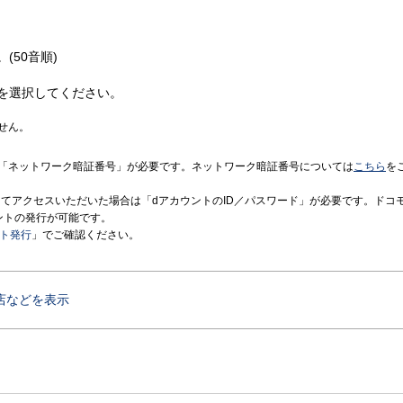
(50音順)
を選択してください。
せん。
「ネットワーク暗証番号」が必要です。ネットワーク暗証番号については
こちら
を
境にてアクセスいただいた場合は「dアカウントのID／パスワード」が必要です。ドコ
ントの発行が可能です。
ント発行
」でご確認ください。
店などを表示