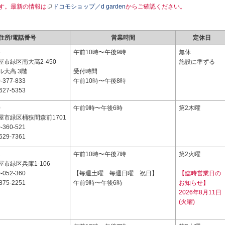
す。最新の情報は
ドコモショップ／d garden
からご確認ください。
住所/電話番号
営業時間
定休日
6
午前10時〜午後9時
無休
市緑区南大高2-450
施設に準ずる
ル大高 3階
受付時間
-377-833
午前10時〜午後8時
627-5353
0
午前9時〜午後6時
第2木曜
屋市緑区桶狭間森前1701
-360-521
629-7361
2
午前10時〜午後7時
第2火曜
市緑区兵庫1-106
-052-360
【毎週土曜 毎週日曜 祝日】
【臨時営業日の
875-2251
午前9時〜午後6時
お知らせ】
2026年8月11日
(火曜)