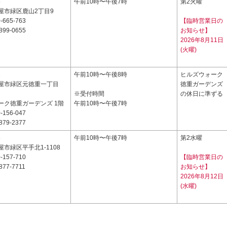
5
午前10時〜午後7時
第2火曜
屋市緑区鹿山2丁目9
-665-763
【臨時営業日の
899-0655
お知らせ】
2026年8月11日
(火曜)
2
午前10時〜午後8時
ヒルズウォーク
屋市緑区元徳重一丁目
徳重ガーデンズ
※受付時間
の休日に準ずる
ーク徳重ガーデンズ 1階
午前10時〜午後7時
-156-047
879-2377
8
午前10時〜午後7時
第2水曜
市緑区平手北1-1108
-157-710
【臨時営業日の
877-7711
お知らせ】
2026年8月12日
(水曜)