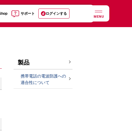
 Shop
サポート
ログインする
MENU
製品
携帯電話の電波防護への
適合性について