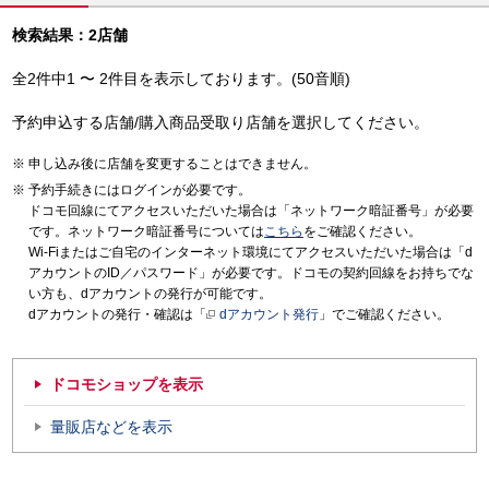
検索結果：2店舗
全2件中1 〜 2件目を表示しております。(50音順)
予約申込する店舗/購入商品受取り店舗を選択してください。
申し込み後に店舗を変更することはできません。
予約手続きにはログインが必要です。
ドコモ回線にてアクセスいただいた場合は「ネットワーク暗証番号」が必要
です。ネットワーク暗証番号については
こちら
をご確認ください。
Wi-Fiまたはご自宅のインターネット環境にてアクセスいただいた場合は「d
アカウントのID／パスワード」が必要です。ドコモの契約回線をお持ちでな
い方も、dアカウントの発行が可能です。
dアカウントの発行・確認は「
dアカウント発行
」でご確認ください。
ドコモショップを表示
量販店などを表示