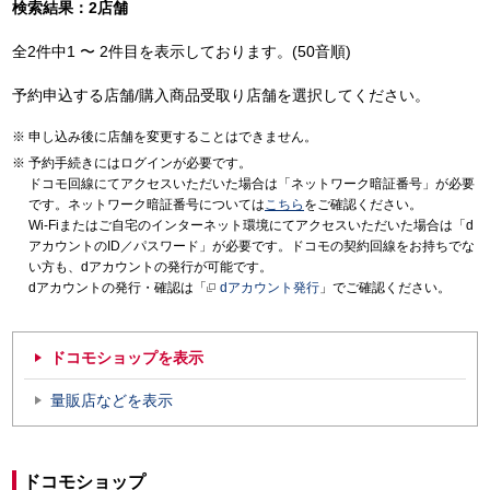
検索結果：2店舗
全2件中1 〜 2件目を表示しております。(50音順)
予約申込する店舗/購入商品受取り店舗を選択してください。
申し込み後に店舗を変更することはできません。
予約手続きにはログインが必要です。
ドコモ回線にてアクセスいただいた場合は「ネットワーク暗証番号」が必要
です。ネットワーク暗証番号については
こちら
をご確認ください。
Wi-Fiまたはご自宅のインターネット環境にてアクセスいただいた場合は「d
アカウントのID／パスワード」が必要です。ドコモの契約回線をお持ちでな
い方も、dアカウントの発行が可能です。
dアカウントの発行・確認は「
dアカウント発行
」でご確認ください。
ドコモショップを表示
量販店などを表示
ドコモショップ