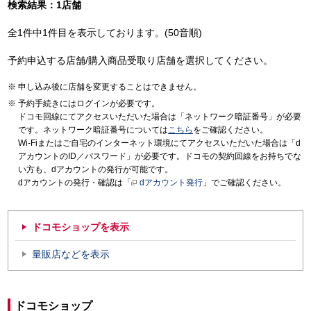
検索結果：1店舗
全1件中1件目を表示しております。(50音順)
予約申込する店舗/購入商品受取り店舗を選択してください。
申し込み後に店舗を変更することはできません。
予約手続きにはログインが必要です。
ドコモ回線にてアクセスいただいた場合は「ネットワーク暗証番号」が必要
です。ネットワーク暗証番号については
こちら
をご確認ください。
Wi-Fiまたはご自宅のインターネット環境にてアクセスいただいた場合は「d
アカウントのID／パスワード」が必要です。ドコモの契約回線をお持ちでな
い方も、dアカウントの発行が可能です。
dアカウントの発行・確認は「
dアカウント発行
」でご確認ください。
ドコモショップを表示
量販店などを表示
ドコモショップ