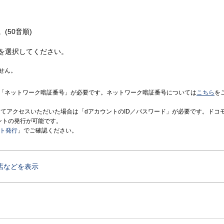
(50音順)
を選択してください。
せん。
「ネットワーク暗証番号」が必要です。ネットワーク暗証番号については
こちら
を
境にてアクセスいただいた場合は「dアカウントのID／パスワード」が必要です。ドコ
ントの発行が可能です。
ント発行
」でご確認ください。
店などを表示