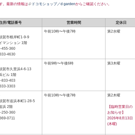
す。最新の情報は
ドコモショップ／d garden
からご確認ください。
住所/電話番号
営業時間
定休日
7
午前10時〜午後7時
第2水曜
賀市根岸町1-9-9
イマンション 1階
-455-360
833-4630
1
午前9時〜午後6時
第3木曜
賀市久里浜4-6-13
浜ビル 1階
-833-403
833-3303
8
午前10時〜午後7時
第2木曜
賀市追浜本町1-28-5
浜 2階
【臨時営業日の
-250-360
お知らせ】
869-0711
2026年8月13日
(木曜)