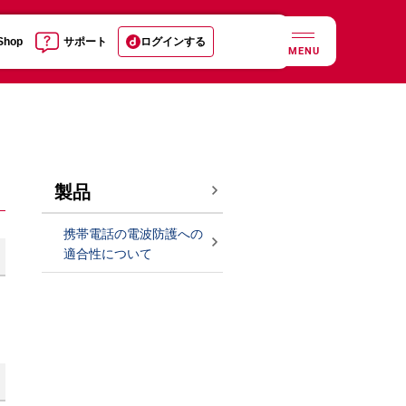
 Shop
サポート
ログインする
MENU
製品
携帯電話の電波防護への
適合性について