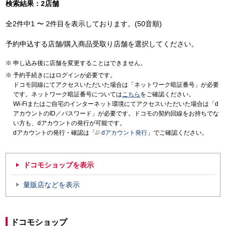
検索結果：2店舗
全2件中1 〜 2件目を表示しております。(50音順)
予約申込する店舗/購入商品受取り店舗を選択してください。
申し込み後に店舗を変更することはできません。
予約手続きにはログインが必要です。
ドコモ回線にてアクセスいただいた場合は「ネットワーク暗証番号」が必要
です。ネットワーク暗証番号については
こちら
をご確認ください。
Wi-Fiまたはご自宅のインターネット環境にてアクセスいただいた場合は「d
アカウントのID／パスワード」が必要です。ドコモの契約回線をお持ちでな
い方も、dアカウントの発行が可能です。
dアカウントの発行・確認は「
dアカウント発行
」でご確認ください。
ドコモショップを表示
量販店などを表示
ドコモショップ