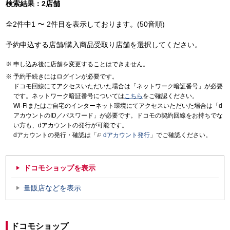
検索結果：2店舗
全2件中1 〜 2件目を表示しております。(50音順)
予約申込する店舗/購入商品受取り店舗を選択してください。
申し込み後に店舗を変更することはできません。
予約手続きにはログインが必要です。
ドコモ回線にてアクセスいただいた場合は「ネットワーク暗証番号」が必要
です。ネットワーク暗証番号については
こちら
をご確認ください。
Wi-Fiまたはご自宅のインターネット環境にてアクセスいただいた場合は「d
アカウントのID／パスワード」が必要です。ドコモの契約回線をお持ちでな
い方も、dアカウントの発行が可能です。
dアカウントの発行・確認は「
dアカウント発行
」でご確認ください。
ドコモショップを表示
量販店などを表示
ドコモショップ