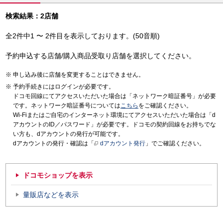
検索結果：2店舗
全2件中1 〜 2件目を表示しております。(50音順)
予約申込する店舗/購入商品受取り店舗を選択してください。
申し込み後に店舗を変更することはできません。
予約手続きにはログインが必要です。
ドコモ回線にてアクセスいただいた場合は「ネットワーク暗証番号」が必要
です。ネットワーク暗証番号については
こちら
をご確認ください。
Wi-Fiまたはご自宅のインターネット環境にてアクセスいただいた場合は「d
アカウントのID／パスワード」が必要です。ドコモの契約回線をお持ちでな
い方も、dアカウントの発行が可能です。
dアカウントの発行・確認は「
dアカウント発行
」でご確認ください。
ドコモショップを表示
量販店などを表示