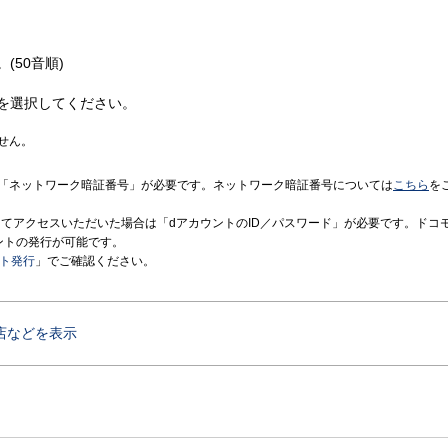
(50音順)
を選択してください。
せん。
「ネットワーク暗証番号」が必要です。ネットワーク暗証番号については
こちら
を
境にてアクセスいただいた場合は「dアカウントのID／パスワード」が必要です。ドコ
ントの発行が可能です。
ント発行
」でご確認ください。
店などを表示