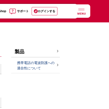
 Shop
サポート
ログインする
MENU
製品
携帯電話の電波防護への
適合性について