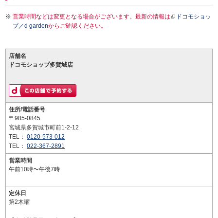
営業時間などは変更となる場合がございます。最新の情報は
ドコモショッ
プ／d garden
からご確認ください。
店舗名
ドコモショップ多賀城店
住所/電話番号
〒985-0845
宮城県多賀城市町前1-2-12
TEL：
0120-573-012
TEL：
022-367-2891
営業時間
午前10時〜午後7時
定休日
第2木曜