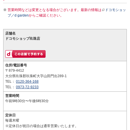
営業時間などは変更となる場合がございます。最新の情報は
ドコモショッ
プ／d garden
からご確認ください。
店舗名
ドコモショップ玖珠店
住所/電話番号
〒879-4412
大分県玖珠郡玖珠町大字山田門出289-1
TEL：
0120-364-168
TEL：
0973-72-9233
営業時間
午前9時30分〜午後6時30分
定休日
毎週木曜
※定休日が祝日の場合は通常営業いたします。