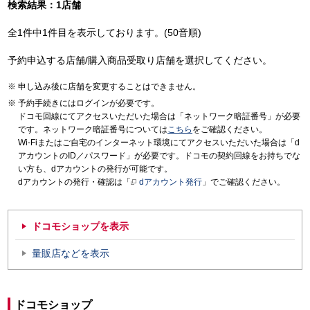
検索結果：1店舗
全1件中1件目を表示しております。(50音順)
予約申込する店舗/購入商品受取り店舗を選択してください。
申し込み後に店舗を変更することはできません。
予約手続きにはログインが必要です。
ドコモ回線にてアクセスいただいた場合は「ネットワーク暗証番号」が必要
です。ネットワーク暗証番号については
こちら
をご確認ください。
Wi-Fiまたはご自宅のインターネット環境にてアクセスいただいた場合は「d
アカウントのID／パスワード」が必要です。ドコモの契約回線をお持ちでな
い方も、dアカウントの発行が可能です。
dアカウントの発行・確認は「
dアカウント発行
」でご確認ください。
ドコモショップを表示
量販店などを表示
ドコモショップ