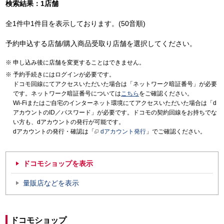
検索結果：1店舗
全1件中1件目を表示しております。(50音順)
予約申込する店舗/購入商品受取り店舗を選択してください。
申し込み後に店舗を変更することはできません。
予約手続きにはログインが必要です。
ドコモ回線にてアクセスいただいた場合は「ネットワーク暗証番号」が必要
です。ネットワーク暗証番号については
こちら
をご確認ください。
Wi-Fiまたはご自宅のインターネット環境にてアクセスいただいた場合は「d
アカウントのID／パスワード」が必要です。ドコモの契約回線をお持ちでな
い方も、dアカウントの発行が可能です。
dアカウントの発行・確認は「
dアカウント発行
」でご確認ください。
ドコモショップを表示
量販店などを表示
ドコモショップ