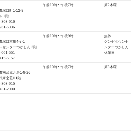
2
午前10時〜午後7時
第2木曜
塚口町1-12-8
 1階
-808-916
961-6336
1
午前10時〜午後9時
無休
塚口本町4-8-1
グンゼタウンセ
ンセンターつかしん 2階
ンターつかしん
-061-551
休館日
415-6157
3
午前10時〜午後7時
第3木曜
南武庫之荘1-8-26
庫之荘II 1階
-808-915
431-2009