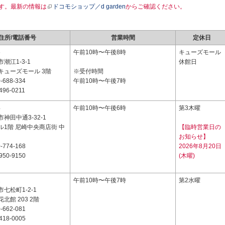
す。最新の情報は
ドコモショップ／d garden
からご確認ください。
住所/電話番号
営業時間
定休日
6
午前10時〜午後8時
キューズモール
潮江1-3-1
休館日
キューズモール 3階
※受付時間
-688-334
午前10時〜午後7時
496-0211
4
午前10時〜午後6時
第3木曜
神田中通3-32-1
ル1階 尼崎中央商店街 中
【臨時営業日の
お知らせ】
-774-168
2026年8月20日
950-9150
(木曜)
2
午前10時〜午後7時
第2水曜
七松町1-2-1
北館 203 2階
-662-081
418-0005