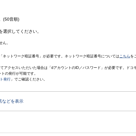
(50音順)
を選択してください。
せん。
「ネットワーク暗証番号」が必要です。ネットワーク暗証番号については
こちら
を
境にてアクセスいただいた場合は「dアカウントのID／パスワード」が必要です。ドコ
ントの発行が可能です。
ント発行
」でご確認ください。
店などを表示