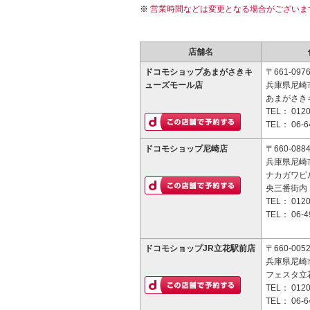
営業時間などは変更となる場合がございま
店舗名
ドコモショップあまがさきキ
〒661-097
ューズモール店
兵庫県尼崎市
あまがさき
TEL：
0120
TEL：
06-6
ドコモショップ尼崎店
〒660-088
兵庫県尼崎市
ナカガワビ
央三番街内
TEL：
0120
TEL：
06-4
ドコモショップJR立花駅前店
〒660-005
兵庫県尼崎市
フェスタ立花
TEL：
0120
TEL：
06-6