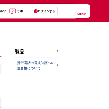
 Shop
サポート
ログインする
MENU
製品
携帯電話の電波防護への
適合性について