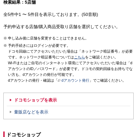
検索結果：5店舗
全5件中1 〜 5件目を表示しております。(50音順)
予約申込する店舗/購入商品受取り店舗を選択してください。
申し込み後に店舗を変更することはできません。
予約手続きにはログインが必要です。
ドコモ回線にてアクセスいただいた場合は「ネットワーク暗証番号」が必要
です。ネットワーク暗証番号については
こちら
をご確認ください。
Wi-Fiまたはご自宅のインターネット環境にてアクセスいただいた場合は「d
アカウントのID／パスワード」が必要です。ドコモの契約回線をお持ちでな
い方も、dアカウントの発行が可能です。
dアカウントの発行・確認は「
dアカウント発行
」でご確認ください。
ドコモショップを表示
量販店などを表示
ドコモショップ