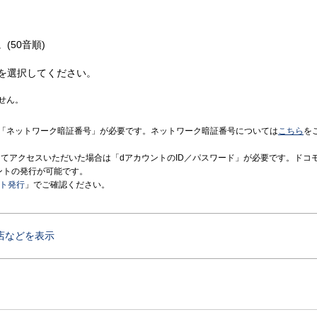
(50音順)
を選択してください。
せん。
「ネットワーク暗証番号」が必要です。ネットワーク暗証番号については
こちら
を
境にてアクセスいただいた場合は「dアカウントのID／パスワード」が必要です。ドコ
ントの発行が可能です。
ント発行
」でご確認ください。
店などを表示