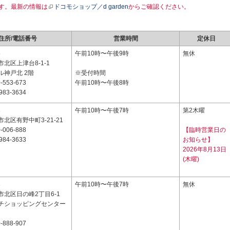
す。最新の情報は
ドコモショップ／d garden
からご確認ください。
住所/電話番号
営業時間
定休日
5
午前10時〜午後9時
無休
北区上津台8-1-1
ル神戸北 2階
※受付時間
-553-673
午前10時〜午後8時
983-3634
3
午前10時〜午後7時
第2木曜
北区有野中町3-21-21
-006-888
【臨時営業日の
984-3633
お知らせ】
2026年8月13日
(木曜)
3
午前10時〜午後7時
無休
北区日の峰2丁目6-1
チショッピングセンター
-888-907