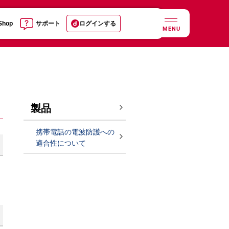
 Shop
サポート
ログインする
MENU
製品
携帯電話の電波防護への
適合性について