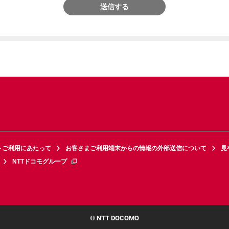
送信する
トご利用にあたって
お客さまご利用端末からの情報の外部送信について
見
NTTドコモグループ
© NTT DOCOMO