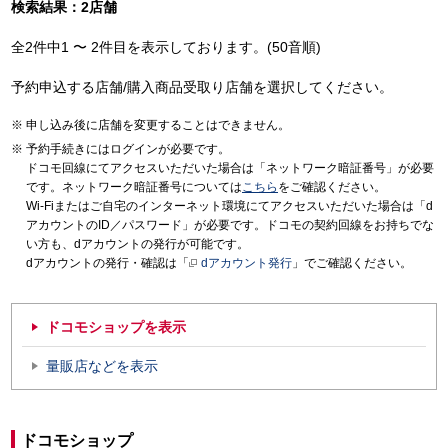
検索結果：2店舗
全2件中1 〜 2件目を表示しております。(50音順)
予約申込する店舗/購入商品受取り店舗を選択してください。
申し込み後に店舗を変更することはできません。
予約手続きにはログインが必要です。
ドコモ回線にてアクセスいただいた場合は「ネットワーク暗証番号」が必要
です。ネットワーク暗証番号については
こちら
をご確認ください。
Wi-Fiまたはご自宅のインターネット環境にてアクセスいただいた場合は「d
アカウントのID／パスワード」が必要です。ドコモの契約回線をお持ちでな
い方も、dアカウントの発行が可能です。
dアカウントの発行・確認は「
dアカウント発行
」でご確認ください。
ドコモショップを表示
量販店などを表示
ドコモショップ