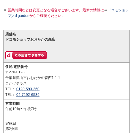
営業時間などは変更となる場合がございます。最新の情報は
ドコモショッ
プ／d garden
からご確認ください。
店舗名
ドコモショップおおたかの森店
住所/電話番号
〒270-0128
千葉県流山市おおたかの森西1-1-1
こかげテラス
TEL：
0120-593-360
TEL：
04-7192-6539
営業時間
午前10時〜午後7時
定休日
第2火曜