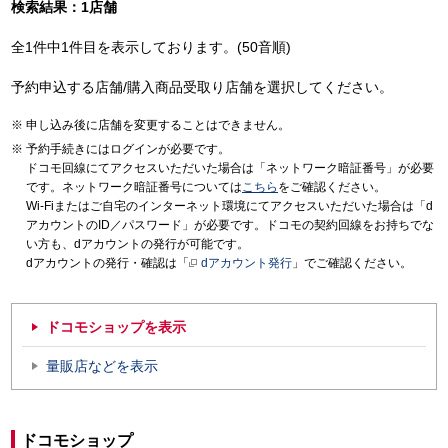
検索結果：1店舗
全1件中1件目を表示しております。(50音順)
予約申込する店舗/購入商品受取り店舗を選択してください。
申し込み後に店舗を変更することはできません。
予約手続きにはログインが必要です。
ドコモ回線にてアクセスいただいた場合は「ネットワーク暗証番号」が必要
です。ネットワーク暗証番号については
こちら
をご確認ください。
Wi-Fiまたはご自宅のインターネット環境にてアクセスいただいた場合は「d
アカウントのID／パスワード」が必要です。ドコモの契約回線をお持ちでな
い方も、dアカウントの発行が可能です。
dアカウントの発行・確認は「
dアカウント発行
」でご確認ください。
ドコモショップを表示
量販店などを表示
ドコモショップ