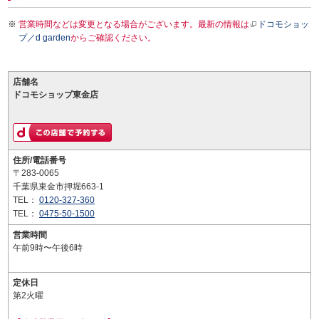
営業時間などは変更となる場合がございます。最新の情報は
ドコモショッ
プ／d garden
からご確認ください。
店舗名
ドコモショップ東金店
住所/電話番号
〒283-0065
千葉県東金市押堀663-1
TEL：
0120-327-360
TEL：
0475-50-1500
営業時間
午前9時〜午後6時
定休日
第2火曜