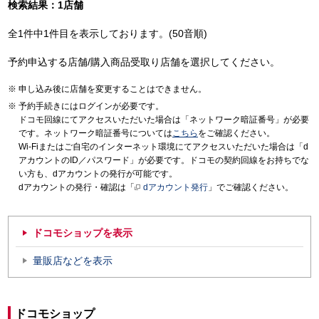
検索結果：1店舗
全1件中1件目を表示しております。(50音順)
予約申込する店舗/購入商品受取り店舗を選択してください。
申し込み後に店舗を変更することはできません。
予約手続きにはログインが必要です。
ドコモ回線にてアクセスいただいた場合は「ネットワーク暗証番号」が必要
です。ネットワーク暗証番号については
こちら
をご確認ください。
Wi-Fiまたはご自宅のインターネット環境にてアクセスいただいた場合は「d
アカウントのID／パスワード」が必要です。ドコモの契約回線をお持ちでな
い方も、dアカウントの発行が可能です。
dアカウントの発行・確認は「
dアカウント発行
」でご確認ください。
ドコモショップを表示
量販店などを表示
ドコモショップ