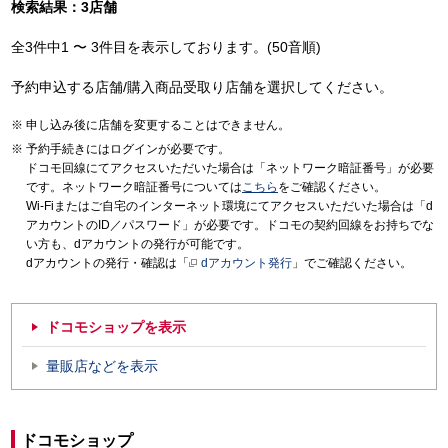
検索結果：3店舗
全3件中1 〜 3件目を表示しております。(50音順)
予約申込する店舗/購入商品受取り店舗を選択してください。
申し込み後に店舗を変更することはできません。
予約手続きにはログインが必要です。
ドコモ回線にてアクセスいただいた場合は「ネットワーク暗証番号」が必要
です。ネットワーク暗証番号については
こちら
をご確認ください。
Wi-Fiまたはご自宅のインターネット環境にてアクセスいただいた場合は「d
アカウントのID／パスワード」が必要です。ドコモの契約回線をお持ちでな
い方も、dアカウントの発行が可能です。
dアカウントの発行・確認は「
dアカウント発行
」でご確認ください。
ドコモショップを表示
量販店などを表示
ドコモショップ