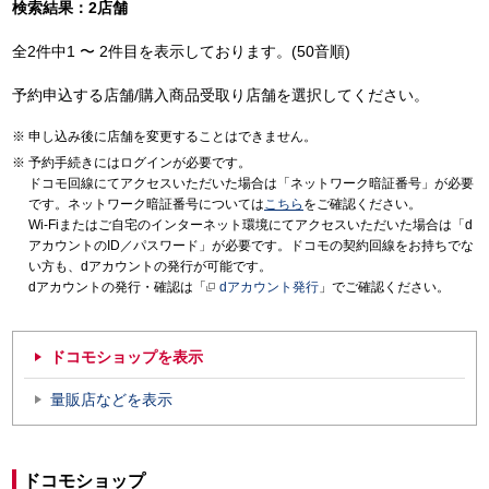
検索結果：2店舗
全2件中1 〜 2件目を表示しております。(50音順)
予約申込する店舗/購入商品受取り店舗を選択してください。
申し込み後に店舗を変更することはできません。
予約手続きにはログインが必要です。
ドコモ回線にてアクセスいただいた場合は「ネットワーク暗証番号」が必要
です。ネットワーク暗証番号については
こちら
をご確認ください。
Wi-Fiまたはご自宅のインターネット環境にてアクセスいただいた場合は「d
アカウントのID／パスワード」が必要です。ドコモの契約回線をお持ちでな
い方も、dアカウントの発行が可能です。
dアカウントの発行・確認は「
dアカウント発行
」でご確認ください。
ドコモショップを表示
量販店などを表示
ドコモショップ