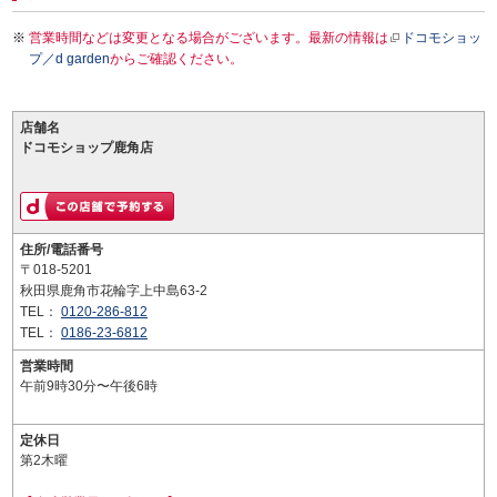
営業時間などは変更となる場合がございます。最新の情報は
ドコモショッ
プ／d garden
からご確認ください。
店舗名
ドコモショップ鹿角店
住所/電話番号
〒018-5201
秋田県鹿角市花輪字上中島63-2
TEL：
0120-286-812
TEL：
0186-23-6812
営業時間
午前9時30分〜午後6時
定休日
第2木曜