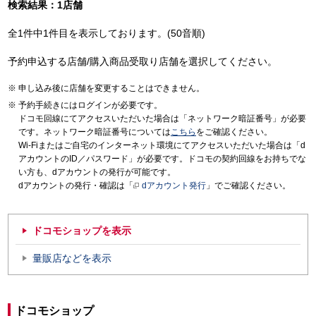
検索結果：1店舗
全1件中1件目を表示しております。(50音順)
予約申込する店舗/購入商品受取り店舗を選択してください。
申し込み後に店舗を変更することはできません。
予約手続きにはログインが必要です。
ドコモ回線にてアクセスいただいた場合は「ネットワーク暗証番号」が必要
です。ネットワーク暗証番号については
こちら
をご確認ください。
Wi-Fiまたはご自宅のインターネット環境にてアクセスいただいた場合は「d
アカウントのID／パスワード」が必要です。ドコモの契約回線をお持ちでな
い方も、dアカウントの発行が可能です。
dアカウントの発行・確認は「
dアカウント発行
」でご確認ください。
ドコモショップを表示
量販店などを表示
ドコモショップ