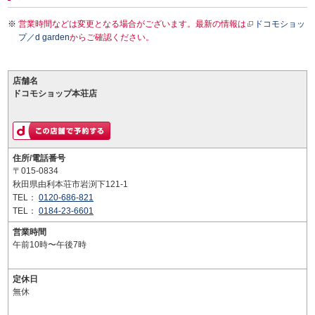
営業時間などは変更となる場合がございます。最新の情報は
ドコモショッ
プ／d garden
からご確認ください。
店舗名
ドコモショップ本荘店
住所/電話番号
〒015-0834
秋田県由利本荘市岩渕下121-1
TEL：
0120-686-821
TEL：
0184-23-6601
営業時間
午前10時〜午後7時
定休日
無休