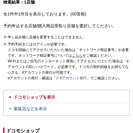
検索結果：1店舗
全1件中1件目を表示しております。(50音順)
予約申込する店舗/購入商品受取り店舗を選択してください。
申し込み後に店舗を変更することはできません。
予約手続きにはログインが必要です。
ドコモ回線にてアクセスいただいた場合は「ネットワーク暗証番号」が必要
です。ネットワーク暗証番号については
こちら
をご確認ください。
Wi-Fiまたはご自宅のインターネット環境にてアクセスいただいた場合は「d
アカウントのID／パスワード」が必要です。ドコモの契約回線をお持ちでな
い方も、dアカウントの発行が可能です。
dアカウントの発行・確認は「
dアカウント発行
」でご確認ください。
ドコモショップを表示
量販店などを表示
ドコモショップ