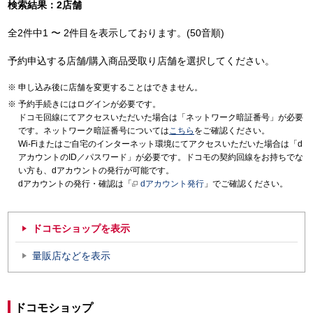
検索結果：2店舗
全2件中1 〜 2件目を表示しております。(50音順)
予約申込する店舗/購入商品受取り店舗を選択してください。
申し込み後に店舗を変更することはできません。
予約手続きにはログインが必要です。
ドコモ回線にてアクセスいただいた場合は「ネットワーク暗証番号」が必要
です。ネットワーク暗証番号については
こちら
をご確認ください。
Wi-Fiまたはご自宅のインターネット環境にてアクセスいただいた場合は「d
アカウントのID／パスワード」が必要です。ドコモの契約回線をお持ちでな
い方も、dアカウントの発行が可能です。
dアカウントの発行・確認は「
dアカウント発行
」でご確認ください。
ドコモショップを表示
量販店などを表示
ドコモショップ