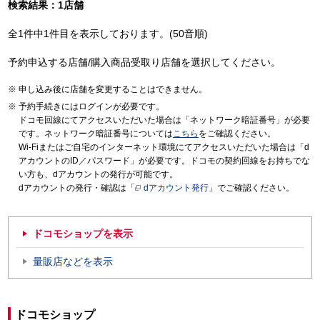
検索結果：1店舗
全1件中1件目を表示しております。(50音順)
予約申込する店舗/購入商品受取り店舗を選択してください。
申し込み後に店舗を変更することはできません。
予約手続きにはログインが必要です。
ドコモ回線にてアクセスいただいた場合は「ネットワーク暗証番号」が必要
です。ネットワーク暗証番号については
こちら
をご確認ください。
Wi-Fiまたはご自宅のインターネット環境にてアクセスいただいた場合は「d
アカウントのID／パスワード」が必要です。ドコモの契約回線をお持ちでな
い方も、dアカウントの発行が可能です。
dアカウントの発行・確認は「
dアカウント発行
」でご確認ください。
ドコモショップを表示
量販店などを表示
ドコモショップ