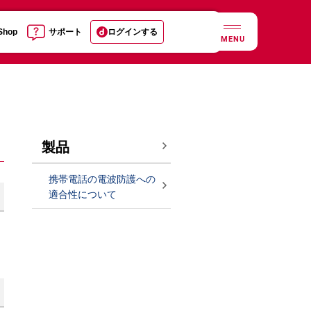
 Shop
サポート
ログインする
MENU
製品
携帯電話の電波防護への
適合性について