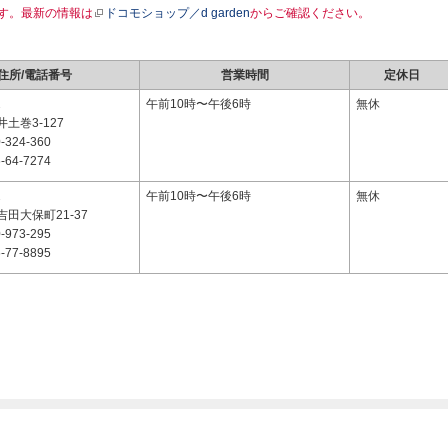
す。最新の情報は
ドコモショップ／d garden
からご確認ください。
住所/電話番号
営業時間
定休日
2
午前10時〜午後6時
無休
土巻3-127
-324-360
-64-7274
2
午前10時〜午後6時
無休
田大保町21-37
-973-295
-77-8895