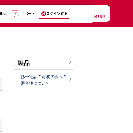
 Shop
サポート
ログインする
MENU
製品
携帯電話の電波防護への
適合性について