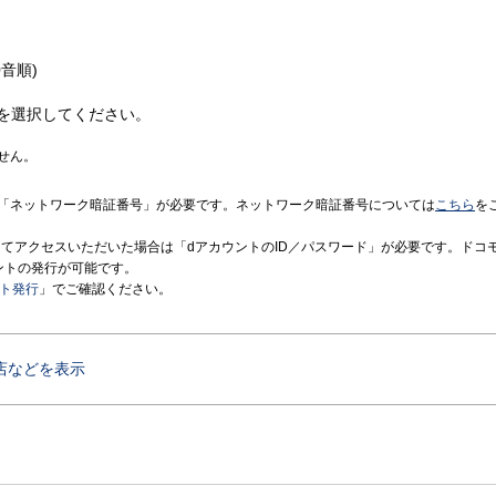
音順)
を選択してください。
せん。
「ネットワーク暗証番号」が必要です。ネットワーク暗証番号については
こちら
を
境にてアクセスいただいた場合は「dアカウントのID／パスワード」が必要です。ドコ
ントの発行が可能です。
ント発行
」でご確認ください。
店などを表示