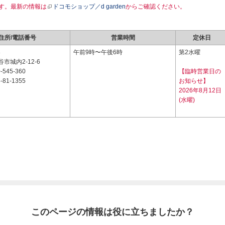
す。最新の情報は
ドコモショップ／d garden
からご確認ください。
住所/電話番号
営業時間
定休日
8
午前9時〜午後6時
第2水曜
市城内2-12-6
-545-360
【臨時営業日の
-81-1355
お知らせ】
2026年8月12日
(水曜)
このページの情報は役に立ちましたか？