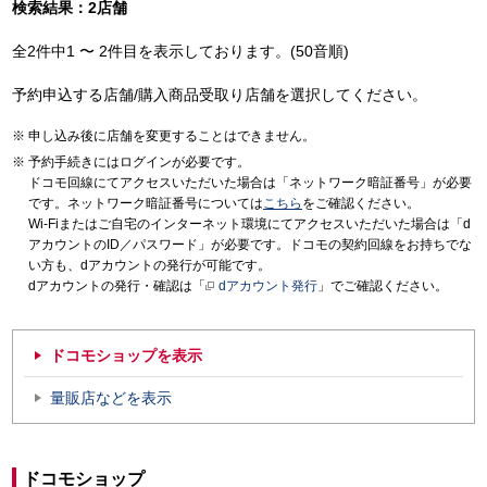
検索結果：2店舗
全2件中1 〜 2件目を表示しております。(50音順)
予約申込する店舗/購入商品受取り店舗を選択してください。
申し込み後に店舗を変更することはできません。
予約手続きにはログインが必要です。
ドコモ回線にてアクセスいただいた場合は「ネットワーク暗証番号」が必要
です。ネットワーク暗証番号については
こちら
をご確認ください。
Wi-Fiまたはご自宅のインターネット環境にてアクセスいただいた場合は「d
アカウントのID／パスワード」が必要です。ドコモの契約回線をお持ちでな
い方も、dアカウントの発行が可能です。
dアカウントの発行・確認は「
dアカウント発行
」でご確認ください。
ドコモショップを表示
量販店などを表示
ドコモショップ