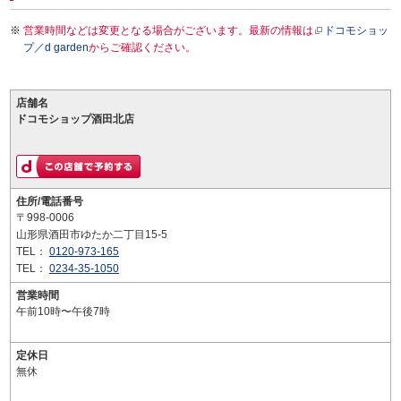
営業時間などは変更となる場合がございます。最新の情報は
ドコモショッ
プ／d garden
からご確認ください。
店舗名
ドコモショップ酒田北店
住所/電話番号
〒998-0006
山形県酒田市ゆたか二丁目15-5
TEL：
0120-973-165
TEL：
0234-35-1050
営業時間
午前10時〜午後7時
定休日
無休