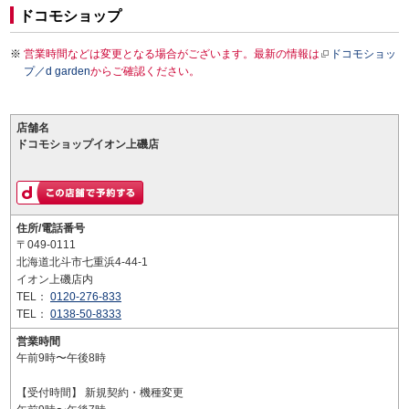
ドコモショップ
営業時間などは変更となる場合がございます。最新の情報は
ドコモショッ
プ／d garden
からご確認ください。
店舗名
ドコモショップイオン上磯店
住所/電話番号
〒049-0111
北海道北斗市七重浜4-44-1
イオン上磯店内
TEL：
0120-276-833
TEL：
0138-50-8333
営業時間
午前9時〜午後8時
【受付時間】 新規契約・機種変更