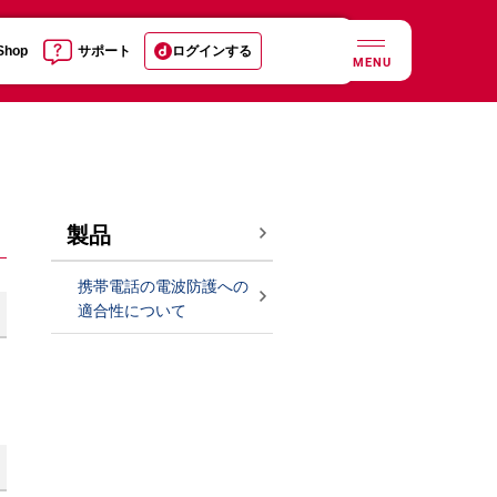
 Shop
サポート
ログインする
MENU
製品
携帯電話の電波防護への
適合性について