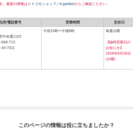
す。最新の情報は
ドコモショップ／d garden
からご確認ください。
住所/電話番号
営業時間
定休日
6
午前10時〜午後6時
毎週火曜
中央通1103
-668-713
【臨時営業日の
-44-7011
お知らせ】
2026年9月29日
(火曜)
このページの情報は役に立ちましたか？