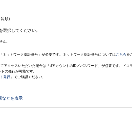
音順)
を選択してください。
せん。
「ネットワーク暗証番号」が必要です。ネットワーク暗証番号については
こちら
を
境にてアクセスいただいた場合は「dアカウントのID／パスワード」が必要です。ドコ
ントの発行が可能です。
ント発行
」でご確認ください。
店などを表示