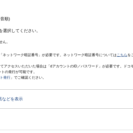
音順)
を選択してください。
せん。
「ネットワーク暗証番号」が必要です。ネットワーク暗証番号については
こちら
を
境にてアクセスいただいた場合は「dアカウントのID／パスワード」が必要です。ドコ
ントの発行が可能です。
ント発行
」でご確認ください。
店などを表示