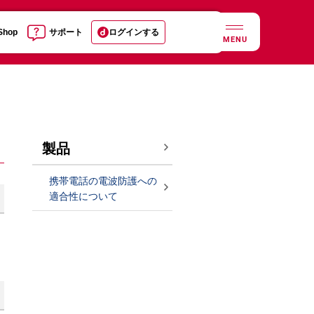
 Shop
サポート
ログインする
MENU
製品
携帯電話の電波防護への
適合性について