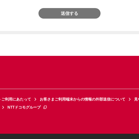
送信する
トご利用にあたって
お客さまご利用端末からの情報の外部送信について
見
NTTドコモグループ