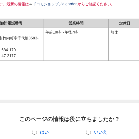
す。最新の情報は
ドコモショップ／d garden
からご確認ください。
住所/電話番号
営業時間
定休日
3
午前10時〜午後7時
無休
竹内町字千代畑3583-
-684-170
-47-2177
このページの情報は役に立ちましたか？
はい
いいえ