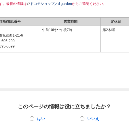
す。最新の情報は
ドコモショップ／d garden
からご確認ください。
住所/電話番号
営業時間
定休日
1
午前10時〜午後7時
第2木曜
私部西1-21-6
-606-299
895-5599
このページの情報は役に立ちましたか？
はい
いいえ