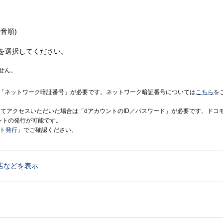
音順)
を選択してください。
せん。
「ネットワーク暗証番号」が必要です。ネットワーク暗証番号については
こちら
を
境にてアクセスいただいた場合は「dアカウントのID／パスワード」が必要です。ドコ
ントの発行が可能です。
ント発行
」でご確認ください。
店などを表示