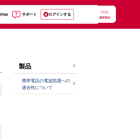
 Shop
サポート
ログインする
MENU
製品
携帯電話の電波防護への
適合性について