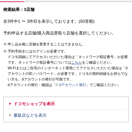
検索結果：3店舗
全3件中1 〜 3件目を表示しております。(50音順)
予約申込する店舗/購入商品受取り店舗を選択してください。
申し込み後に店舗を変更することはできません。
予約手続きにはログインが必要です。
ドコモ回線にてアクセスいただいた場合は「ネットワーク暗証番号」が必要
です。ネットワーク暗証番号については
こちら
をご確認ください。
Wi-Fiまたはご自宅のインターネット環境にてアクセスいただいた場合は「d
アカウントのID／パスワード」が必要です。ドコモの契約回線をお持ちでな
い方も、dアカウントの発行が可能です。
dアカウントの発行・確認は「
dアカウント発行
」でご確認ください。
ドコモショップを表示
量販店などを表示