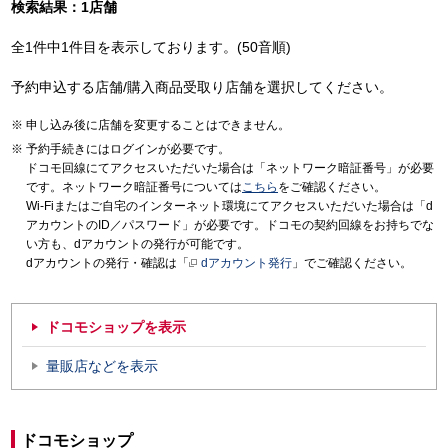
検索結果：1店舗
全1件中1件目を表示しております。(50音順)
予約申込する店舗/購入商品受取り店舗を選択してください。
申し込み後に店舗を変更することはできません。
予約手続きにはログインが必要です。
ドコモ回線にてアクセスいただいた場合は「ネットワーク暗証番号」が必要
です。ネットワーク暗証番号については
こちら
をご確認ください。
Wi-Fiまたはご自宅のインターネット環境にてアクセスいただいた場合は「d
アカウントのID／パスワード」が必要です。ドコモの契約回線をお持ちでな
い方も、dアカウントの発行が可能です。
dアカウントの発行・確認は「
dアカウント発行
」でご確認ください。
ドコモショップを表示
量販店などを表示
ドコモショップ