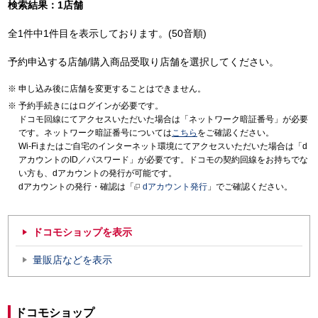
検索結果：1店舗
全1件中1件目を表示しております。(50音順)
予約申込する店舗/購入商品受取り店舗を選択してください。
申し込み後に店舗を変更することはできません。
予約手続きにはログインが必要です。
ドコモ回線にてアクセスいただいた場合は「ネットワーク暗証番号」が必要
です。ネットワーク暗証番号については
こちら
をご確認ください。
Wi-Fiまたはご自宅のインターネット環境にてアクセスいただいた場合は「d
アカウントのID／パスワード」が必要です。ドコモの契約回線をお持ちでな
い方も、dアカウントの発行が可能です。
dアカウントの発行・確認は「
dアカウント発行
」でご確認ください。
ドコモショップを表示
量販店などを表示
ドコモショップ