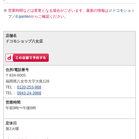
営業時間などは変更となる場合がございます。最新の情報は
ドコモショッ
プ／d garden
からご確認ください。
店舗名
ドコモショップ八女店
住所/電話番号
〒834-0005
福岡県八女市大字大島128
TEL：
0120-253-968
TEL：
0943-24-3968
営業時間
午前9時〜午後6時
定休日
第2火曜