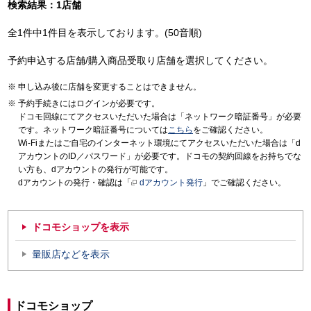
検索結果：1店舗
全1件中1件目を表示しております。(50音順)
予約申込する店舗/購入商品受取り店舗を選択してください。
申し込み後に店舗を変更することはできません。
予約手続きにはログインが必要です。
ドコモ回線にてアクセスいただいた場合は「ネットワーク暗証番号」が必要
です。ネットワーク暗証番号については
こちら
をご確認ください。
Wi-Fiまたはご自宅のインターネット環境にてアクセスいただいた場合は「d
アカウントのID／パスワード」が必要です。ドコモの契約回線をお持ちでな
い方も、dアカウントの発行が可能です。
dアカウントの発行・確認は「
dアカウント発行
」でご確認ください。
ドコモショップを表示
量販店などを表示
ドコモショップ