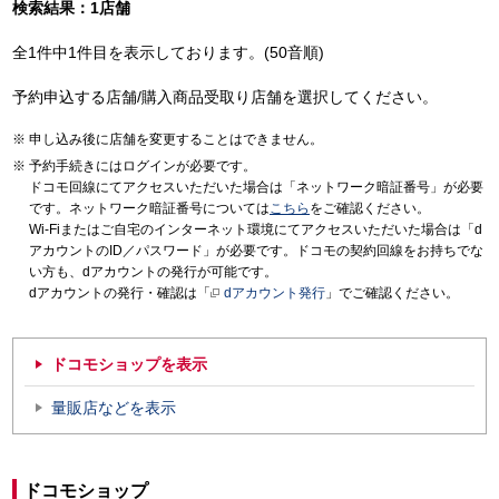
検索結果：1店舗
全1件中1件目を表示しております。(50音順)
予約申込する店舗/購入商品受取り店舗を選択してください。
申し込み後に店舗を変更することはできません。
予約手続きにはログインが必要です。
ドコモ回線にてアクセスいただいた場合は「ネットワーク暗証番号」が必要
です。ネットワーク暗証番号については
こちら
をご確認ください。
Wi-Fiまたはご自宅のインターネット環境にてアクセスいただいた場合は「d
アカウントのID／パスワード」が必要です。ドコモの契約回線をお持ちでな
い方も、dアカウントの発行が可能です。
dアカウントの発行・確認は「
dアカウント発行
」でご確認ください。
ドコモショップを表示
量販店などを表示
ドコモショップ