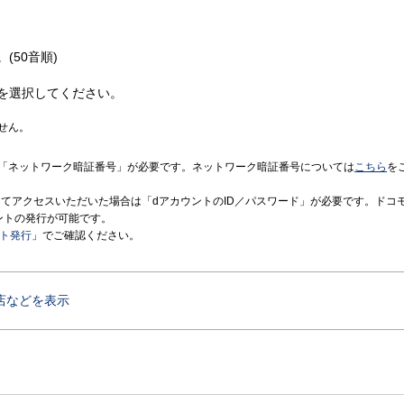
(50音順)
を選択してください。
せん。
「ネットワーク暗証番号」が必要です。ネットワーク暗証番号については
こちら
を
境にてアクセスいただいた場合は「dアカウントのID／パスワード」が必要です。ドコ
ントの発行が可能です。
ント発行
」でご確認ください。
店などを表示