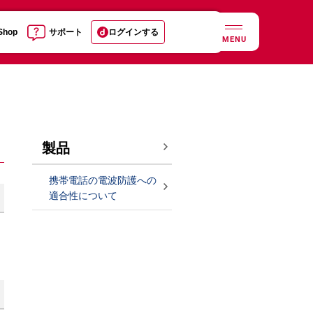
 Shop
サポート
ログインする
MENU
製品
携帯電話の電波防護への
適合性について