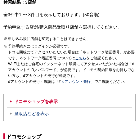
検索結果：3店舗
全3件中1 〜 3件目を表示しております。(50音順)
予約申込する店舗/購入商品受取り店舗を選択してください。
申し込み後に店舗を変更することはできません。
予約手続きにはログインが必要です。
ドコモ回線にてアクセスいただいた場合は「ネットワーク暗証番号」が必要
です。ネットワーク暗証番号については
こちら
をご確認ください。
Wi-Fiまたはご自宅のインターネット環境にてアクセスいただいた場合は「d
アカウントのID／パスワード」が必要です。ドコモの契約回線をお持ちでな
い方も、dアカウントの発行が可能です。
dアカウントの発行・確認は「
dアカウント発行
」でご確認ください。
ドコモショップを表示
量販店などを表示
ドコモショップ