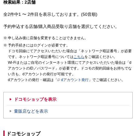
検索結果：2店舗
全2件中1 〜 2件目を表示しております。(50音順)
予約申込する店舗/購入商品受取り店舗を選択してください。
申し込み後に店舗を変更することはできません。
予約手続きにはログインが必要です。
ドコモ回線にてアクセスいただいた場合は「ネットワーク暗証番号」が必要
です。ネットワーク暗証番号については
こちら
をご確認ください。
Wi-Fiまたはご自宅のインターネット環境にてアクセスいただいた場合は「d
アカウントのID／パスワード」が必要です。ドコモの契約回線をお持ちでな
い方も、dアカウントの発行が可能です。
dアカウントの発行・確認は「
dアカウント発行
」でご確認ください。
ドコモショップを表示
量販店などを表示
ドコモショップ