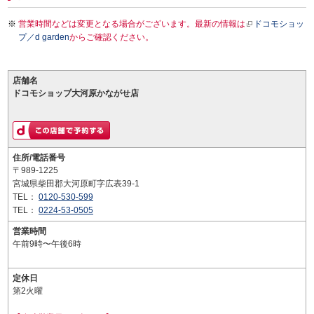
営業時間などは変更となる場合がございます。最新の情報は
ドコモショッ
プ／d garden
からご確認ください。
店舗名
ドコモショップ大河原かながせ店
住所/電話番号
〒989-1225
宮城県柴田郡大河原町字広表39-1
TEL：
0120-530-599
TEL：
0224-53-0505
営業時間
午前9時〜午後6時
定休日
第2火曜