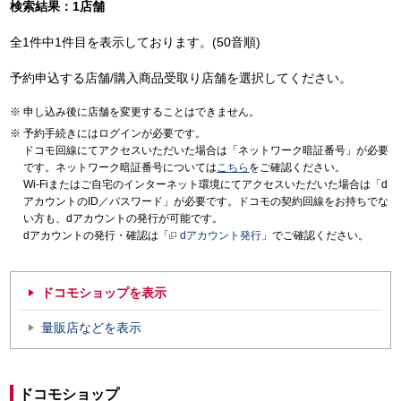
検索結果：1店舗
全1件中1件目を表示しております。(50音順)
予約申込する店舗/購入商品受取り店舗を選択してください。
申し込み後に店舗を変更することはできません。
予約手続きにはログインが必要です。
ドコモ回線にてアクセスいただいた場合は「ネットワーク暗証番号」が必要
です。ネットワーク暗証番号については
こちら
をご確認ください。
Wi-Fiまたはご自宅のインターネット環境にてアクセスいただいた場合は「d
アカウントのID／パスワード」が必要です。ドコモの契約回線をお持ちでな
い方も、dアカウントの発行が可能です。
dアカウントの発行・確認は「
dアカウント発行
」でご確認ください。
ドコモショップを表示
量販店などを表示
ドコモショップ