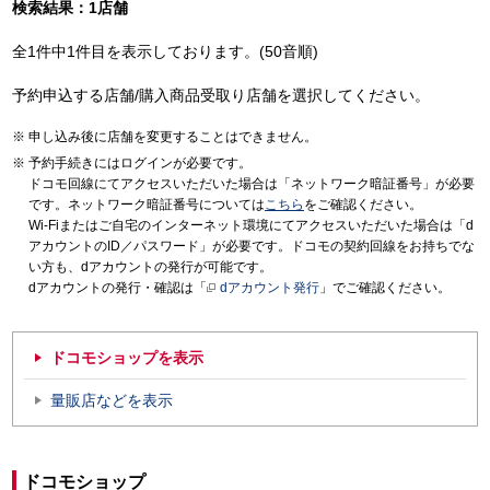
検索結果：1店舗
全1件中1件目を表示しております。(50音順)
予約申込する店舗/購入商品受取り店舗を選択してください。
申し込み後に店舗を変更することはできません。
予約手続きにはログインが必要です。
ドコモ回線にてアクセスいただいた場合は「ネットワーク暗証番号」が必要
です。ネットワーク暗証番号については
こちら
をご確認ください。
Wi-Fiまたはご自宅のインターネット環境にてアクセスいただいた場合は「d
アカウントのID／パスワード」が必要です。ドコモの契約回線をお持ちでな
い方も、dアカウントの発行が可能です。
dアカウントの発行・確認は「
dアカウント発行
」でご確認ください。
ドコモショップを表示
量販店などを表示
ドコモショップ