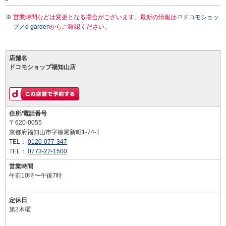
営業時間などは変更となる場合がございます。最新の情報は
ドコモショッ
プ／d garden
からご確認ください。
店舗名
ドコモショップ福知山店
住所/電話番号
〒620-0055
京都府福知山市字篠尾新町1-74-1
TEL：
0120-077-347
TEL：
0773-22-1500
営業時間
午前10時〜午後7時
定休日
第2木曜