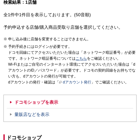
検索結果：1店舗
全1件中1件目を表示しております。(50音順)
予約申込する店舗/購入商品受取り店舗を選択してください。
申し込み後に店舗を変更することはできません。
予約手続きにはログインが必要です。
ドコモ回線にてアクセスいただいた場合は「ネットワーク暗証番号」が必要
です。ネットワーク暗証番号については
こちら
をご確認ください。
Wi-Fiまたはご自宅のインターネット環境にてアクセスいただいた場合は「d
アカウントのID／パスワード」が必要です。ドコモの契約回線をお持ちでな
い方も、dアカウントの発行が可能です。
dアカウントの発行・確認は「
dアカウント発行
」でご確認ください。
ドコモショップを表示
量販店などを表示
ドコモショップ