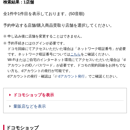
検索結果：1店舗
全1件中1件目を表示しております。(50音順)
予約申込する店舗/購入商品受取り店舗を選択してください。
申し込み後に店舗を変更することはできません。
予約手続きにはログインが必要です。
ドコモ回線にてアクセスいただいた場合は「ネットワーク暗証番号」が必要
です。ネットワーク暗証番号については
こちら
をご確認ください。
Wi-Fiまたはご自宅のインターネット環境にてアクセスいただいた場合は「d
アカウントのID／パスワード」が必要です。ドコモの契約回線をお持ちでな
い方も、dアカウントの発行が可能です。
dアカウントの発行・確認は「
dアカウント発行
」でご確認ください。
ドコモショップを表示
量販店などを表示
ドコモショップ