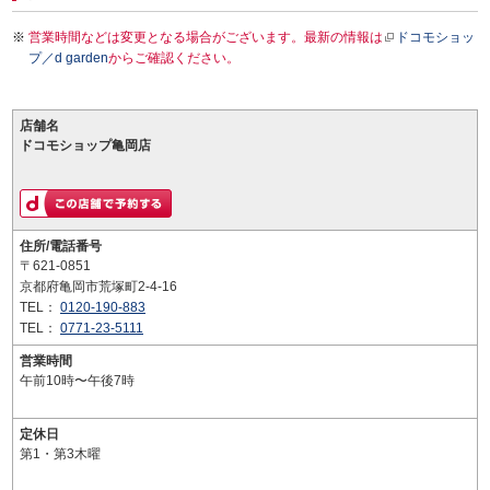
営業時間などは変更となる場合がございます。最新の情報は
ドコモショッ
プ／d garden
からご確認ください。
店舗名
ドコモショップ亀岡店
住所/電話番号
〒621-0851
京都府亀岡市荒塚町2-4-16
TEL：
0120-190-883
TEL：
0771-23-5111
営業時間
午前10時〜午後7時
定休日
第1・第3木曜