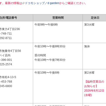
す。最新の情報は
ドコモショップ／d garden
からご確認ください。
住所/電話番号
営業時間
定休日
5
午前9時〜午後6時
第3火曜
東力4丁目236
-748-711
292-8711
3
午前10時〜午後8時30分
無休
市無量寺4丁目56
ベイ店内
受付時間
-396-001
午前10時〜午後7時30分
225-2574
1
午前10時〜午後6時
第2水曜
有松4-13-5
-453-768
【臨時営業日の
245-6800
お知らせ】
2026年8月12日
(水曜)