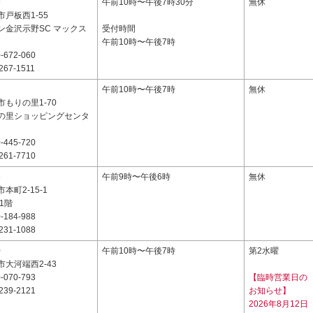
9
午前10時〜午後7時30分
無休
戸板西1-55
ン金沢示野SC マックス
受付時間
午前10時〜午後7時
-672-060
267-1511
7
午前10時〜午後7時
無休
もりの里1-70
の里ショッピングセンタ
-445-720
261-7710
3
午前9時〜午後6時
無休
本町2-15-1
1階
-184-988
231-1088
0
午前10時〜午後7時
第2水曜
大河端西2-43
-070-793
【臨時営業日の
239-2121
お知らせ】
2026年8月12日