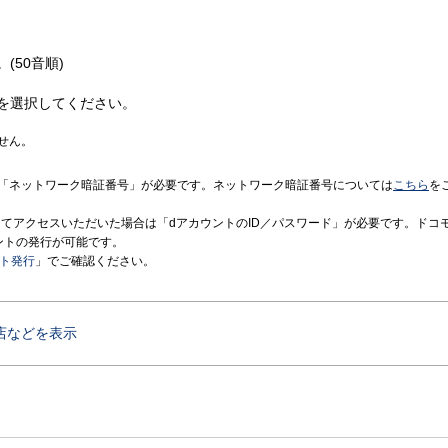
(50音順)
を選択してください。
せん。
「ネットワーク暗証番号」が必要です。ネットワーク暗証番号については
こちら
を
境にてアクセスいただいた場合は「dアカウントのID／パスワード」が必要です。ドコ
ントの発行が可能です。
ント発行
」でご確認ください。
店などを表示