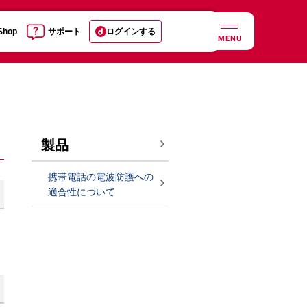
 Shop
サポート
ログインする
MENU
製品
携帯電話の電波防護への
適合性について