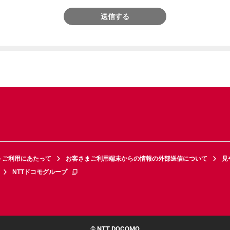
送信する
トご利用にあたって
お客さまご利用端末からの情報の外部送信について
見
NTTドコモグループ
© NTT DOCOMO