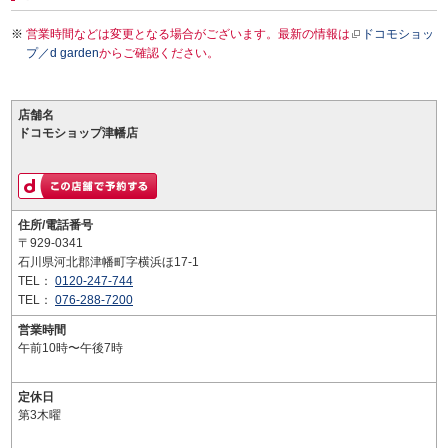
営業時間などは変更となる場合がございます。最新の情報は
ドコモショッ
プ／d garden
からご確認ください。
店舗名
ドコモショップ津幡店
住所/電話番号
〒929-0341
石川県河北郡津幡町字横浜ほ17-1
TEL：
0120-247-744
TEL：
076-288-7200
営業時間
午前10時〜午後7時
定休日
第3木曜