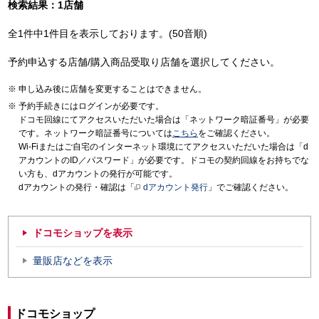
検索結果：1店舗
全1件中1件目を表示しております。(50音順)
予約申込する店舗/購入商品受取り店舗を選択してください。
申し込み後に店舗を変更することはできません。
予約手続きにはログインが必要です。
ドコモ回線にてアクセスいただいた場合は「ネットワーク暗証番号」が必要
です。ネットワーク暗証番号については
こちら
をご確認ください。
Wi-Fiまたはご自宅のインターネット環境にてアクセスいただいた場合は「d
アカウントのID／パスワード」が必要です。ドコモの契約回線をお持ちでな
い方も、dアカウントの発行が可能です。
dアカウントの発行・確認は「
dアカウント発行
」でご確認ください。
ドコモショップを表示
量販店などを表示
ドコモショップ