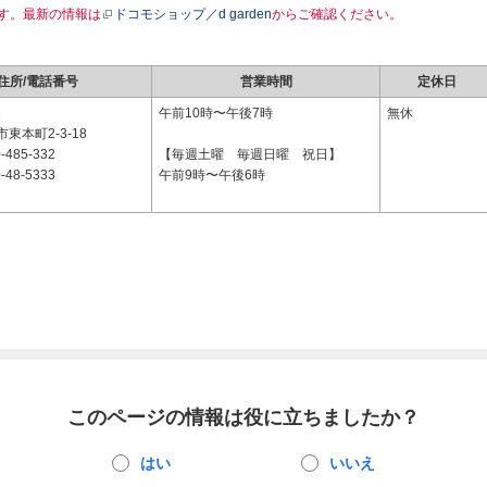
す。最新の情報は
ドコモショップ／d garden
からご確認ください。
住所/電話番号
営業時間
定休日
3
午前10時〜午後7時
無休
東本町2-3-18
-485-332
【毎週土曜 毎週日曜 祝日】
-48-5333
午前9時〜午後6時
このページの情報は役に立ちましたか？
はい
いいえ