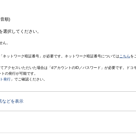
音順)
を選択してください。
せん。
「ネットワーク暗証番号」が必要です。ネットワーク暗証番号については
こちら
を
境にてアクセスいただいた場合は「dアカウントのID／パスワード」が必要です。ドコ
ントの発行が可能です。
ント発行
」でご確認ください。
店などを表示