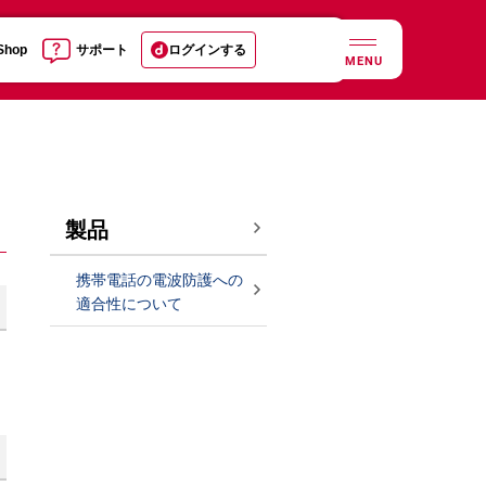
 Shop
サポート
ログインする
MENU
製品
携帯電話の電波防護への
適合性について