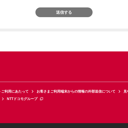
送信する
トご利用にあたって
お客さまご利用端末からの情報の外部送信について
見
NTTドコモグループ