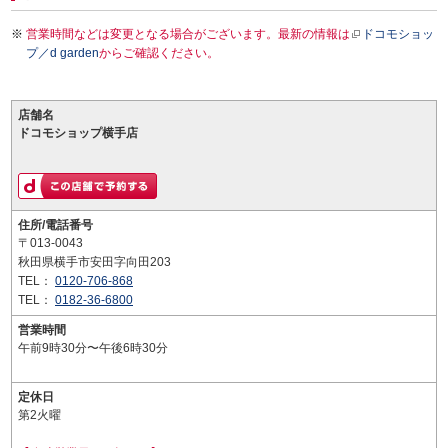
営業時間などは変更となる場合がございます。最新の情報は
ドコモショッ
プ／d garden
からご確認ください。
店舗名
ドコモショップ横手店
住所/電話番号
〒013-0043
秋田県横手市安田字向田203
TEL：
0120-706-868
TEL：
0182-36-6800
営業時間
午前9時30分〜午後6時30分
定休日
第2火曜