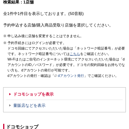
検索結果：1店舗
全1件中1件目を表示しております。(50音順)
予約申込する店舗/購入商品受取り店舗を選択してください。
申し込み後に店舗を変更することはできません。
予約手続きにはログインが必要です。
ドコモ回線にてアクセスいただいた場合は「ネットワーク暗証番号」が必要
です。ネットワーク暗証番号については
こちら
をご確認ください。
Wi-Fiまたはご自宅のインターネット環境にてアクセスいただいた場合は「d
アカウントのID／パスワード」が必要です。ドコモの契約回線をお持ちでな
い方も、dアカウントの発行が可能です。
dアカウントの発行・確認は「
dアカウント発行
」でご確認ください。
ドコモショップを表示
量販店などを表示
ドコモショップ